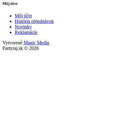
Môj účet
Môj účet
História objednávok
Novinky
Reklamácie
Vytvorené
Magic Media
Partyraj.sk © 2026