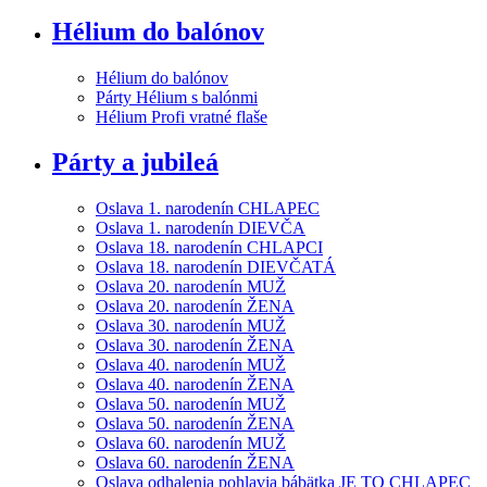
Hélium do balónov
Hélium do balónov
Párty Hélium s balónmi
Hélium Profi vratné flaše
Párty a jubileá
Oslava 1. narodenín CHLAPEC
Oslava 1. narodenín DIEVČA
Oslava 18. narodenín CHLAPCI
Oslava 18. narodenín DIEVČATÁ
Oslava 20. narodenín MUŽ
Oslava 20. narodenín ŽENA
Oslava 30. narodenín MUŽ
Oslava 30. narodenín ŽENA
Oslava 40. narodenín MUŽ
Oslava 40. narodenín ŽENA
Oslava 50. narodenín MUŽ
Oslava 50. narodenín ŽENA
Oslava 60. narodenín MUŽ
Oslava 60. narodenín ŽENA
Oslava odhalenia pohlavia bábätka JE TO CHLAPEC