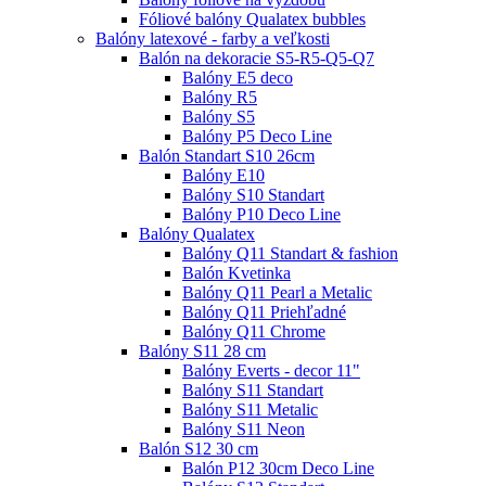
Fóliové balóny Qualatex bubbles
Balóny latexové - farby a veľkosti
Balón na dekoracie S5-R5-Q5-Q7
Balóny E5 deco
Balóny R5
Balóny S5
Balóny P5 Deco Line
Balón Standart S10 26cm
Balóny E10
Balóny S10 Standart
Balóny P10 Deco Line
Balóny Qualatex
Balóny Q11 Standart & fashion
Balón Kvetinka
Balóny Q11 Pearl a Metalic
Balóny Q11 Priehľadné
Balóny Q11 Chrome
Balóny S11 28 cm
Balóny Everts - decor 11"
Balóny S11 Standart
Balóny S11 Metalic
Balóny S11 Neon
Balón S12 30 cm
Balón P12 30cm Deco Line