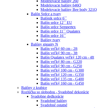
Modelovacie balóny 260
Modelovacie balóny 646Q
Modelovacie balóny Bee body 321Q
Balón Srdce a tvary
Balónik srdce 6´´
Balón srdce 12´´ EU
Balón srdce Sempertex
Balón srdce 11´´ Qualatex
Balón srdce 16´´
Balóny tvary
Balóny giganty N
Balón veľký 60 cm - 2ft
Balón veľký 90 cm - 3ft
Balón Qualatex veľký 120 cm - 4ft
Balón veľký 80 cm - G220
Balón veľký 90 cm - G250
Balón veľký 100 cm - G300
Balón veľký 120 cm - G350
Balón veľký 135 cm - G400
Balón veľký 160 cm - G450
Balóny z krabice
Rozlúčka so slobodou - Svadobné dekorácie
Svadobne dedkorácie
Svadobné balóny
Svadobné ostatné