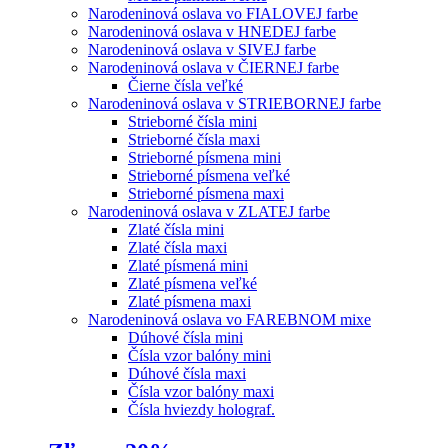
Narodeninová oslava vo FIALOVEJ farbe
Narodeninová oslava v HNEDEJ farbe
Narodeninová oslava v SIVEJ farbe
Narodeninová oslava v ČIERNEJ farbe
Čierne čísla veľké
Narodeninová oslava v STRIEBORNEJ farbe
Strieborné čísla mini
Strieborné čísla maxi
Strieborné písmena mini
Strieborné písmena veľké
Strieborné písmena maxi
Narodeninová oslava v ZLATEJ farbe
Zlaté čísla mini
Zlaté čísla maxi
Zlaté písmená mini
Zlaté písmena veľké
Zlaté písmena maxi
Narodeninová oslava vo FAREBNOM mixe
Dúhové čísla mini
Čísla vzor balóny mini
Dúhové čísla maxi
Čísla vzor balóny maxi
Čísla hviezdy holograf.