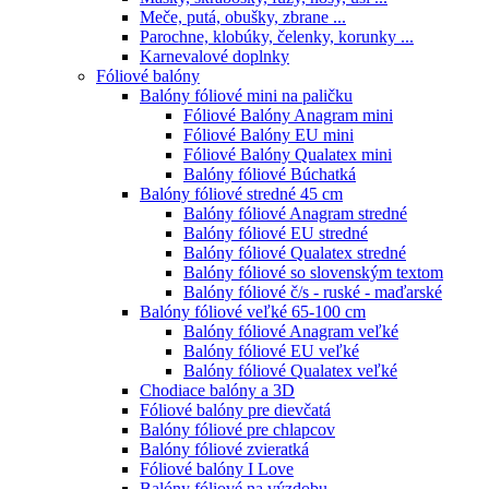
Meče, putá, obušky, zbrane ...
Parochne, klobúky, čelenky, korunky ...
Karnevalové doplnky
Fóliové balóny
Balóny fóliové mini na paličku
Fóliové Balóny Anagram mini
Fóliové Balóny EU mini
Fóliové Balóny Qualatex mini
Balóny fóliové Búchatká
Balóny fóliové stredné 45 cm
Balóny fóliové Anagram stredné
Balóny fóliové EU stredné
Balóny fóliové Qualatex stredné
Balóny fóliové so slovenským textom
Balóny fóliové č/s - ruské - maďarské
Balóny fóliové veľké 65-100 cm
Balóny fóliové Anagram veľké
Balóny fóliové EU veľké
Balóny fóliové Qualatex veľké
Chodiace balóny a 3D
Fóliové balóny pre dievčatá
Balóny fóliové pre chlapcov
Balóny fóliové zvieratká
Fóliové balóny I Love
Balóny fóliové na výzdobu