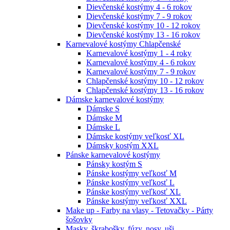
Dievčenské kostýmy 4 - 6 rokov
Dievčenské kostýmy 7 - 9 rokov
Dievčenské kostýmy 10 - 12 rokov
Dievčenské kostýmy 13 - 16 rokov
Karnevalové kostýmy Chlapčenské
Karnevalové kostýmy 1 - 4 roky
Karnevalové kostýmy 4 - 6 rokov
Karnevalové kostýmy 7 - 9 rokov
Chlapčenské kostýmy 10 - 12 rokov
Chlapčenské kostýmy 13 - 16 rokov
Dámske karnevalové kostýmy
Dámske S
Dámske M
Dámske L
Dámske kostýmy veľkosť XL
Dámsky kostým XXL
Pánske karnevalové kostýmy
Pánsky kostým S
Pánske kostýmy veľkosť M
Pánske kostýmy veľkosť L
Pánske kostýmy veľkosť XL
Pánske kostýmy veľkosť XXL
Make up - Farby na vlasy - Tetovačky - Párty
šošovky
Masky, škrabošky, fúzy, nosy, uši ...