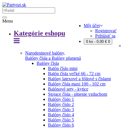
Menu
Môj účet
Registrovať
Kategórie eshopu
Prihlásiť sa
0 ks - 0,00 €
0
Narodeninové balóny,
Balóny čísla a Balóny písmená
Balóny čísla
Balón číslo mini
Balón čísla veľké 66 - 72 cm
Balóny latexové a fóliové s číslami
Balóny čísla maxi 100 - 102 cm
Balónové sety - kytice
Stojace čísla - plnenie vzduchom
Balóny číslo 1
Balóny číslo 2
Balóny číslo 3
Balóny číslo 4
Balóny číslo 5
Balóny číslo 6