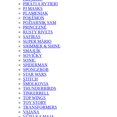
PIRÁTI A RYTIERI
PJ MASKS
PLAMENIAK
POKÉMON
POŽIARNIK SAM
PRINCEZNÉ
RUSTY RIVETS
SAFIRAS
SUPER MÁRIO
SHIMMER & SHINE
SMAJLÍK
SOVIČKY
SONIC
SPIDERMAN
SPONGEBOB
STAR WARS
STITCH
ŠMOLKOVIA
THUNDERBIRDS
TINKERBELL
TOP WINGS
TOY STORY
TRANSFORMERS
VAIANA
VČIELKA MAJA