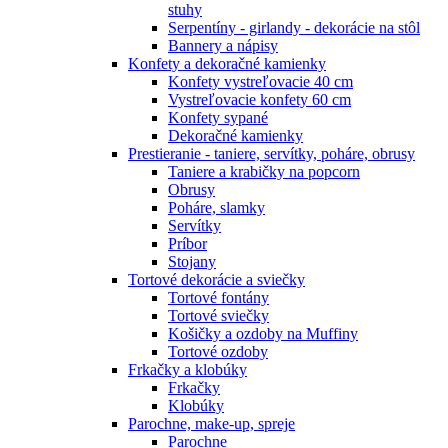
stuhy
Serpentíny - girlandy - dekorácie na stôl
Bannery a nápisy
Konfety a dekoračné kamienky
Konfety vystreľovacie 40 cm
Vystreľovacie konfety 60 cm
Konfety sypané
Dekoračné kamienky
Prestieranie - taniere, servítky, poháre, obrusy
Taniere a krabičky na popcorn
Obrusy
Poháre, slamky
Servítky
Príbor
Stojany
Tortové dekorácie a sviečky
Tortové fontány
Tortové sviečky
Košičky a ozdoby na Muffiny
Tortové ozdoby
Frkačky a klobúky
Frkačky
Klobúky
Parochne, make-up, spreje
Parochne