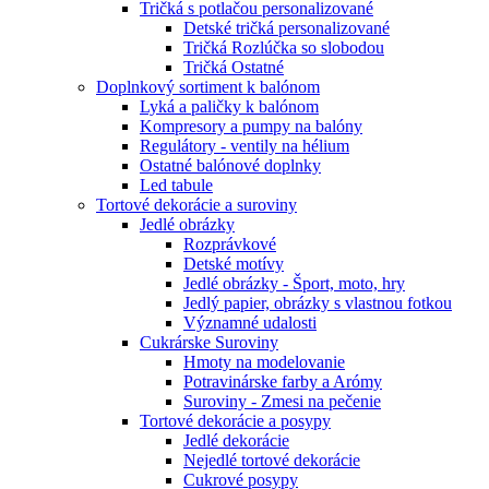
Tričká s potlačou personalizované
Detské tričká personalizované
Tričká Rozlúčka so slobodou
Tričká Ostatné
Doplnkový sortiment k balónom
Lyká a paličky k balónom
Kompresory a pumpy na balóny
Regulátory - ventily na hélium
Ostatné balónové doplnky
Led tabule
Tortové dekorácie a suroviny
Jedlé obrázky
Rozprávkové
Detské motívy
Jedlé obrázky - Šport, moto, hry
Jedlý papier, obrázky s vlastnou fotkou
Významné udalosti
Cukrárske Suroviny
Hmoty na modelovanie
Potravinárske farby a Arómy
Suroviny - Zmesi na pečenie
Tortové dekorácie a posypy
Jedlé dekorácie
Nejedlé tortové dekorácie
Cukrové posypy