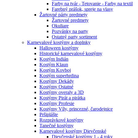
Farby na tvár - Tetovanie - Farby na textil
Farebný prášok, spreje na vlasy
Žartovné párty predmety
Žartovné predmety
Okuliare
Pozvánky na party
Ostatný party sortiment
Karnevalové kostýmy a doplnky
Halloween kostýmy
Historické karnevalové kostýmy
Kostým Indián
Kostým Klaun
Kostým Kovboj
Kostým superhrdina
Kostýmy Dekády
Kostýmy Ostatné
Kostýmy overaly a 3D
Kostýmy Pirát a pirátka
Kostýmy Profesie
Kostýmy Víly, princezné, čarodejnice
Pršiplášte
Rozprávkové kostýmy
Tanečné kostýmy
Karnevalové kostýmy Dievčenské
Dievčenské kostýmy 1 - 4 roky