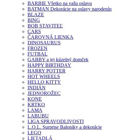
BARBIE Všetko na vašu oslavu
BATMAN Dekorácie na oslavy narodenín
BLAZE
BING
BOB STAVITEĽ
CARS
ČAROVNÁ LIENKA
DINOSAURUS
FROZEN
FUTBAL
GABBY a jej kúzelný domček
HAPPY BIRTHDAY
HARRY POTTER
HOT WHEELS
HELLO KITTY
INDIÁN
JEDNOROŽEC
KONE
KRTKO
LAMA
LABUBU
LIGA SPRAVODLIVOSTI
L.O.L. Surprise Baloniky a dekorácie
LEGO
LIETADLÁ