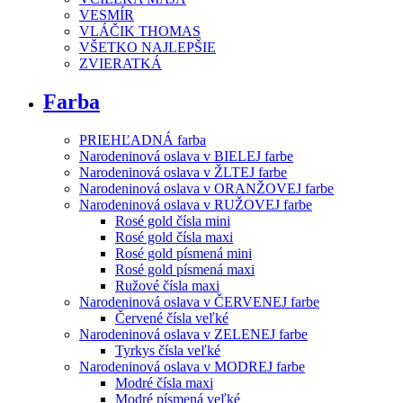
VESMÍR
VLÁČIK THOMAS
VŠETKO NAJLEPŠIE
ZVIERATKÁ
Farba
PRIEHĽADNÁ farba
Narodeninová oslava v BIELEJ farbe
Narodeninová oslava v ŽLTEJ farbe
Narodeninová oslava v ORANŽOVEJ farbe
Narodeninová oslava v RUŽOVEJ farbe
Rosé gold čísla mini
Rosé gold čísla maxi
Rosé gold písmená mini
Rosé gold písmená maxi
Ružové čísla maxi
Narodeninová oslava v ČERVENEJ farbe
Červené čísla veľké
Narodeninová oslava v ZELENEJ farbe
Tyrkys čísla veľké
Narodeninová oslava v MODREJ farbe
Modré čísla maxi
Modré písmená veľké