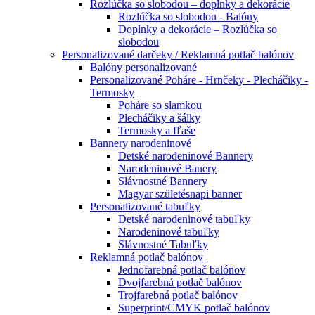
Rozlúčka so slobodou – doplnky a dekorácie
Rozlúčka so slobodou - Balóny
Doplnky a dekorácie – Rozlúčka so
slobodou
Personalizované darčeky / Reklamná potlač balónov
Balóny personalizované
Personalizované Poháre - Hrnčeky - Plecháčiky -
Termosky
Poháre so slamkou
Plecháčiky a šálky
Termosky a fľaše
Bannery narodeninové
Detské narodeninové Bannery
Narodeninové Banery
Slávnostné Bannery
Magyar születésnapi banner
Personalizované tabuľky
Detské narodeninové tabuľky
Narodeninové tabuľky
Slávnostné Tabuľky
Reklamná potlač balónov
Jednofarebná potlač balónov
Dvojfarebná potlač balónov
Trojfarebná potlač balónov
Superprint/CMYK potlač balónov