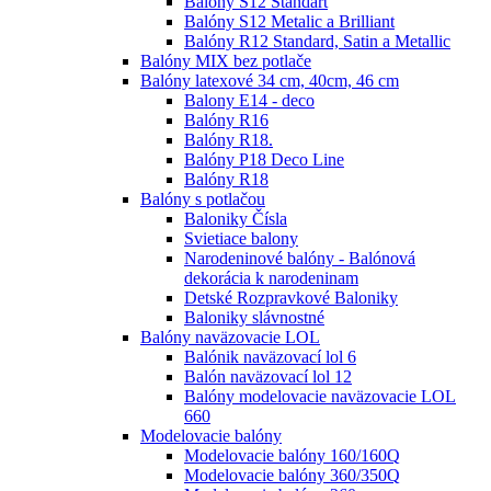
Balóny S12 Standart
Balóny S12 Metalic a Brilliant
Balóny R12 Standard, Satin a Metallic
Balóny MIX bez potlače
Balóny latexové 34 cm, 40cm, 46 cm
Balony E14 - deco
Balóny R16
Balóny R18.
Balóny P18 Deco Line
Balóny R18
Balóny s potlačou
Baloniky Čísla
Svietiace balony
Narodeninové balóny - Balónová
dekorácia k narodeninam
Detské Rozpravkové Baloniky
Baloniky slávnostné
Balóny naväzovacie LOL
Balónik naväzovací lol 6
Balón naväzovací lol 12
Balóny modelovacie naväzovacie LOL
660
Modelovacie balóny
Modelovacie balóny 160/160Q
Modelovacie balóny 360/350Q