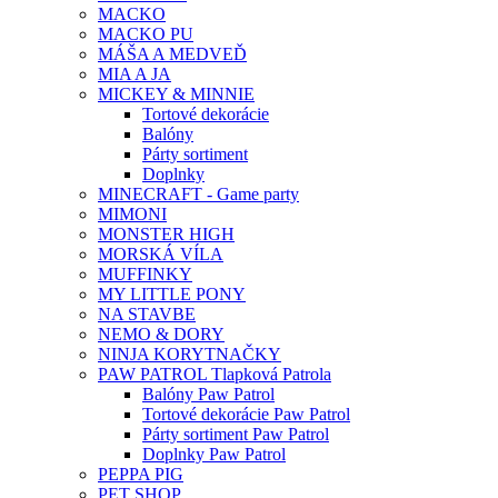
MACKO
MACKO PU
MÁŠA A MEDVEĎ
MIA A JA
MICKEY & MINNIE
Tortové dekorácie
Balóny
Párty sortiment
Doplnky
MINECRAFT - Game party
MIMONI
MONSTER HIGH
MORSKÁ VÍLA
MUFFINKY
MY LITTLE PONY
NA STAVBE
NEMO & DORY
NINJA KORYTNAČKY
PAW PATROL Tlapková Patrola
Balóny Paw Patrol
Tortové dekorácie Paw Patrol
Párty sortiment Paw Patrol
Doplnky Paw Patrol
PEPPA PIG
PET SHOP