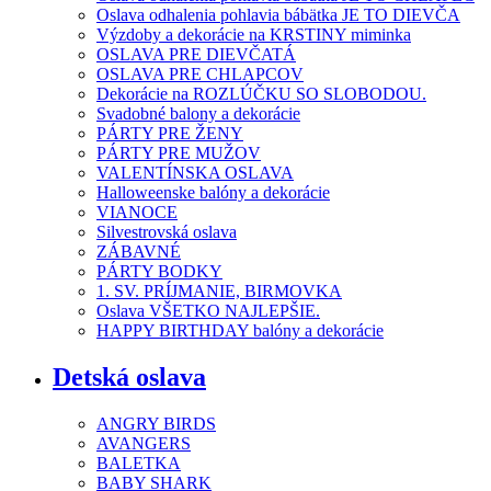
Oslava odhalenia pohlavia bábätka JE TO DIEVČA
Výzdoby a dekorácie na KRSTINY miminka
OSLAVA PRE DIEVČATÁ
OSLAVA PRE CHLAPCOV
Dekorácie na ROZLÚČKU SO SLOBODOU.
Svadobné balony a dekorácie
PÁRTY PRE ŽENY
PÁRTY PRE MUŽOV
VALENTÍNSKA OSLAVA
Halloweenske balóny a dekorácie
VIANOCE
Silvestrovská oslava
ZÁBAVNÉ
PÁRTY BODKY
1. SV. PRÍJMANIE, BIRMOVKA
Oslava VŠETKO NAJLEPŠIE.
HAPPY BIRTHDAY balóny a dekorácie
Detská oslava
ANGRY BIRDS
AVANGERS
BALETKA
BABY SHARK