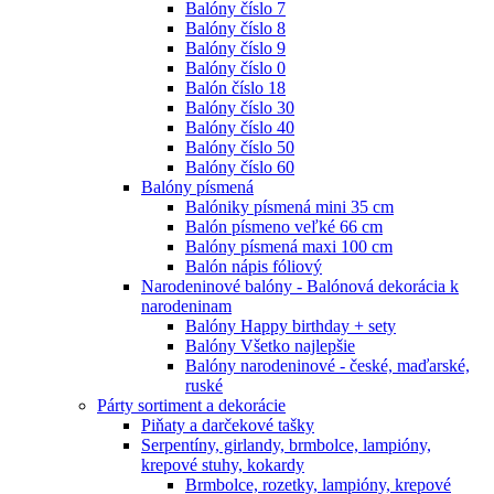
Balóny číslo 7
Balóny číslo 8
Balóny číslo 9
Balóny číslo 0
Balón číslo 18
Balóny číslo 30
Balóny číslo 40
Balóny číslo 50
Balóny číslo 60
Balóny písmená
Balóniky písmená mini 35 cm
Balón písmeno veľké 66 cm
Balóny písmená maxi 100 cm
Balón nápis fóliový
Narodeninové balóny - Balónová dekorácia k
narodeninam
Balóny Happy birthday + sety
Balóny Všetko najlepšie
Balóny narodeninové - české, maďarské,
ruské
Párty sortiment a dekorácie
Piňaty a darčekové tašky
Serpentíny, girlandy, brmbolce, lampióny,
krepové stuhy, kokardy
Brmbolce, rozetky, lampióny, krepové