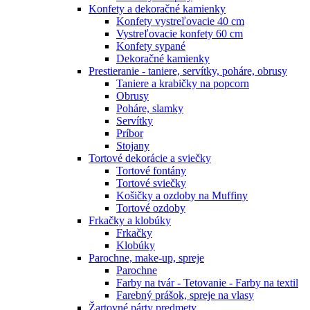
Konfety a dekoračné kamienky
Konfety vystreľovacie 40 cm
Vystreľovacie konfety 60 cm
Konfety sypané
Dekoračné kamienky
Prestieranie - taniere, servítky, poháre, obrusy
Taniere a krabičky na popcorn
Obrusy
Poháre, slamky
Servítky
Príbor
Stojany
Tortové dekorácie a sviečky
Tortové fontány
Tortové sviečky
Košičky a ozdoby na Muffiny
Tortové ozdoby
Frkačky a klobúky
Frkačky
Klobúky
Parochne, make-up, spreje
Parochne
Farby na tvár - Tetovanie - Farby na textil
Farebný prášok, spreje na vlasy
Žartovné párty predmety