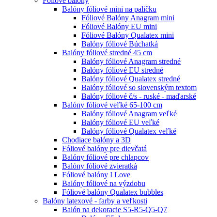
Fóliové balóny
Balóny fóliové mini na paličku
Fóliové Balóny Anagram mini
Fóliové Balóny EU mini
Fóliové Balóny Qualatex mini
Balóny fóliové Búchatká
Balóny fóliové stredné 45 cm
Balóny fóliové Anagram stredné
Balóny fóliové EU stredné
Balóny fóliové Qualatex stredné
Balóny fóliové so slovenským textom
Balóny fóliové č/s - ruské - maďarské
Balóny fóliové veľké 65-100 cm
Balóny fóliové Anagram veľké
Balóny fóliové EU veľké
Balóny fóliové Qualatex veľké
Chodiace balóny a 3D
Fóliové balóny pre dievčatá
Balóny fóliové pre chlapcov
Balóny fóliové zvieratká
Fóliové balóny I Love
Balóny fóliové na výzdobu
Fóliové balóny Qualatex bubbles
Balóny latexové - farby a veľkosti
Balón na dekoracie S5-R5-Q5-Q7