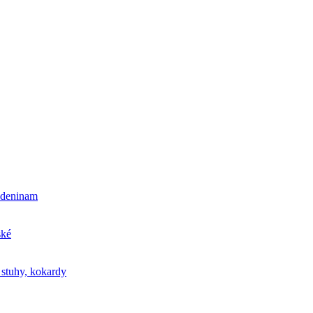
odeninam
ské
 stuhy, kokardy