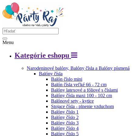
Menu
Kategórie eshopu
Narodeninové balóny, Balóny čísla a Balóny písmená
Balóny čísla
Balón číslo mini
Balón čísla veľké 66 - 72 cm
Balóny latexové a fóliové s číslami
Balóny čísla maxi 100 - 102 cm
Balónové sety - kytice
Stojace čísla - plnenie vzduchom
Balóny číslo 1
Balóny číslo 2
Balóny číslo 3
Balóny číslo 4
Balóny číslo 5