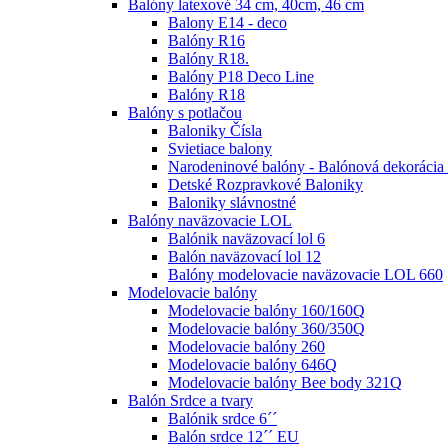
Balóny latexové 34 cm, 40cm, 46 cm
Balony E14 - deco
Balóny R16
Balóny R18.
Balóny P18 Deco Line
Balóny R18
Balóny s potlačou
Baloniky Čísla
Svietiace balony
Narodeninové balóny - Balónová dekorácia
Detské Rozpravkové Baloniky
Baloniky slávnostné
Balóny naväzovacie LOL
Balónik naväzovací lol 6
Balón naväzovací lol 12
Balóny modelovacie naväzovacie LOL 660
Modelovacie balóny
Modelovacie balóny 160/160Q
Modelovacie balóny 360/350Q
Modelovacie balóny 260
Modelovacie balóny 646Q
Modelovacie balóny Bee body 321Q
Balón Srdce a tvary
Balónik srdce 6´´
Balón srdce 12´´ EU