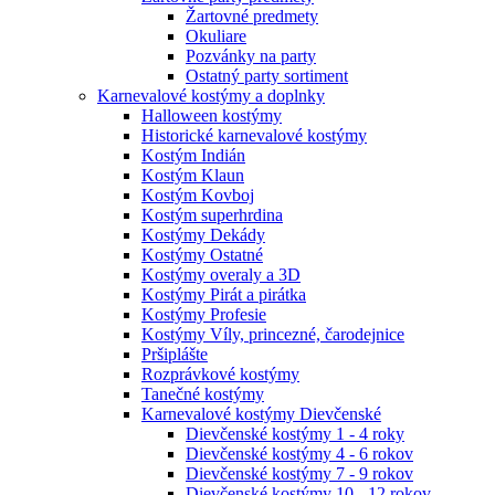
Žartovné predmety
Okuliare
Pozvánky na party
Ostatný party sortiment
Karnevalové kostýmy a doplnky
Halloween kostýmy
Historické karnevalové kostýmy
Kostým Indián
Kostým Klaun
Kostým Kovboj
Kostým superhrdina
Kostýmy Dekády
Kostýmy Ostatné
Kostýmy overaly a 3D
Kostýmy Pirát a pirátka
Kostýmy Profesie
Kostýmy Víly, princezné, čarodejnice
Pršiplášte
Rozprávkové kostýmy
Tanečné kostýmy
Karnevalové kostýmy Dievčenské
Dievčenské kostýmy 1 - 4 roky
Dievčenské kostýmy 4 - 6 rokov
Dievčenské kostýmy 7 - 9 rokov
Dievčenské kostýmy 10 - 12 rokov