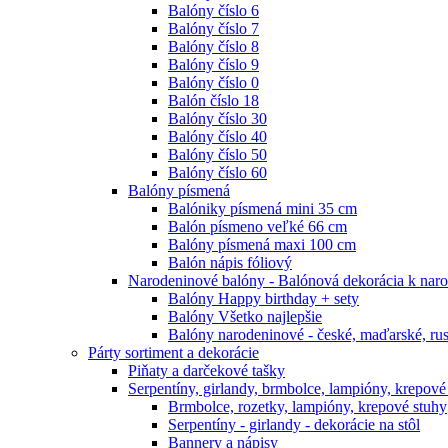
Balóny číslo 6
Balóny číslo 7
Balóny číslo 8
Balóny číslo 9
Balóny číslo 0
Balón číslo 18
Balóny číslo 30
Balóny číslo 40
Balóny číslo 50
Balóny číslo 60
Balóny písmená
Balóniky písmená mini 35 cm
Balón písmeno veľké 66 cm
Balóny písmená maxi 100 cm
Balón nápis fóliový
Narodeninové balóny - Balónová dekorácia k nar
Balóny Happy birthday + sety
Balóny Všetko najlepšie
Balóny narodeninové - české, maďarské, ru
Párty sortiment a dekorácie
Piňaty a darčekové tašky
Serpentíny, girlandy, brmbolce, lampióny, krepové
Brmbolce, rozetky, lampióny, krepové stuhy
Serpentíny - girlandy - dekorácie na stôl
Bannery a nápisy