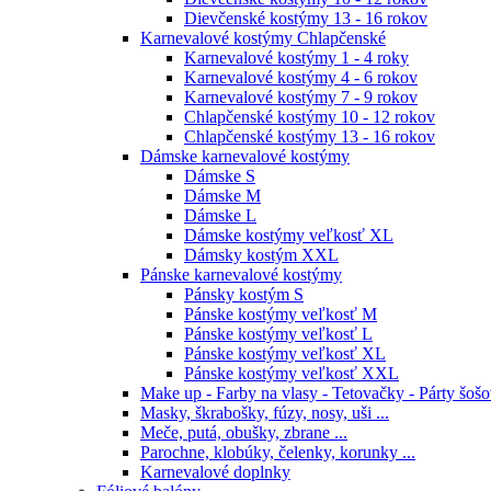
Dievčenské kostýmy 13 - 16 rokov
Karnevalové kostýmy Chlapčenské
Karnevalové kostýmy 1 - 4 roky
Karnevalové kostýmy 4 - 6 rokov
Karnevalové kostýmy 7 - 9 rokov
Chlapčenské kostýmy 10 - 12 rokov
Chlapčenské kostýmy 13 - 16 rokov
Dámske karnevalové kostýmy
Dámske S
Dámske M
Dámske L
Dámske kostýmy veľkosť XL
Dámsky kostým XXL
Pánske karnevalové kostýmy
Pánsky kostým S
Pánske kostýmy veľkosť M
Pánske kostýmy veľkosť L
Pánske kostýmy veľkosť XL
Pánske kostýmy veľkosť XXL
Make up - Farby na vlasy - Tetovačky - Párty šoš
Masky, škrabošky, fúzy, nosy, uši ...
Meče, putá, obušky, zbrane ...
Parochne, klobúky, čelenky, korunky ...
Karnevalové doplnky