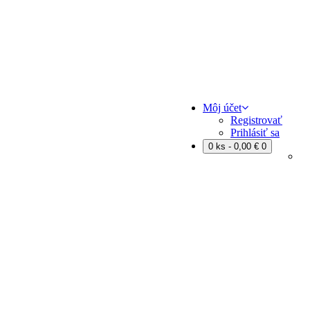
Môj účet
Registrovať
Prihlásiť sa
0 ks - 0,00 €
0