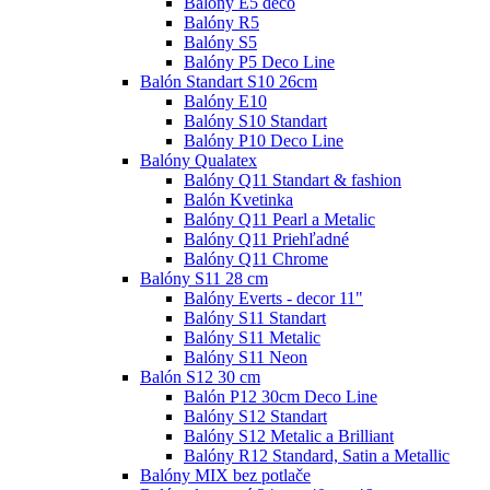
Balóny E5 deco
Balóny R5
Balóny S5
Balóny P5 Deco Line
Balón Standart S10 26cm
Balóny E10
Balóny S10 Standart
Balóny P10 Deco Line
Balóny Qualatex
Balóny Q11 Standart & fashion
Balón Kvetinka
Balóny Q11 Pearl a Metalic
Balóny Q11 Priehľadné
Balóny Q11 Chrome
Balóny S11 28 cm
Balóny Everts - decor 11"
Balóny S11 Standart
Balóny S11 Metalic
Balóny S11 Neon
Balón S12 30 cm
Balón P12 30cm Deco Line
Balóny S12 Standart
Balóny S12 Metalic a Brilliant
Balóny R12 Standard, Satin a Metallic
Balóny MIX bez potlače