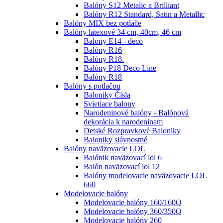
Balóny S12 Metalic a Brilliant
Balóny R12 Standard, Satin a Metallic
Balóny MIX bez potlače
Balóny latexové 34 cm, 40cm, 46 cm
Balony E14 - deco
Balóny R16
Balóny R18.
Balóny P18 Deco Line
Balóny R18
Balóny s potlačou
Baloniky Čísla
Svietiace balony
Narodeninové balóny - Balónová
dekorácia k narodeninam
Detské Rozpravkové Baloniky
Baloniky slávnostné
Balóny naväzovacie LOL
Balónik naväzovací lol 6
Balón naväzovací lol 12
Balóny modelovacie naväzovacie LOL
660
Modelovacie balóny
Modelovacie balóny 160/160Q
Modelovacie balóny 360/350Q
Modelovacie balóny 260