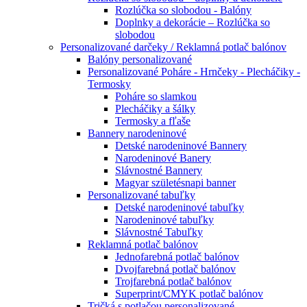
Rozlúčka so slobodou - Balóny
Doplnky a dekorácie – Rozlúčka so
slobodou
Personalizované darčeky / Reklamná potlač balónov
Balóny personalizované
Personalizované Poháre - Hrnčeky - Plecháčiky -
Termosky
Poháre so slamkou
Plecháčiky a šálky
Termosky a fľaše
Bannery narodeninové
Detské narodeninové Bannery
Narodeninové Banery
Slávnostné Bannery
Magyar születésnapi banner
Personalizované tabuľky
Detské narodeninové tabuľky
Narodeninové tabuľky
Slávnostné Tabuľky
Reklamná potlač balónov
Jednofarebná potlač balónov
Dvojfarebná potlač balónov
Trojfarebná potlač balónov
Superprint/CMYK potlač balónov
Tričká s potlačou personalizované