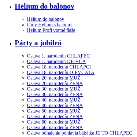
Hélium do balónov
Hélium do balónov
Párty Hélium s balónmi
Hélium Profi vratné flaše
Párty a jubileá
Oslava 1. narodenín CHLAPEC
Oslava 1. narodenín DIEVČA
Oslava 18. narodenín CHLAPCI
Oslava 18. narodenín DIEVČATÁ
Oslava 20. narodenín MUŽ
Oslava 20. narodenín ŽENA
Oslava 30. narodenín MUŽ
Oslava 30. narodenín ŽENA
Oslava 40. narodenín MUŽ
Oslava 40. narodenín ŽENA
Oslava 50. narodenín MUŽ
Oslava 50. narodenín ŽENA
Oslava 60. narodenín MUŽ
Oslava 60. narodenín ŽENA
Oslava odhalenia pohlavia bábätka JE TO CHLAPEC