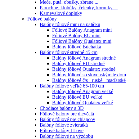
Meče, putá, obušky, zbrane ...
Parochne, klobúky, čelenky, korunky ...
Karnevalové doplnky
Fóliové balóny
Balóny fóliové mini na paličku
Fóliové Balóny Anagram mini
Fóliové Balóny EU mini
Fóliové Balóny Qualatex mini
Balóny fóliové Búchatká
Balóny fóliové stredné 45 cm
Balóny fóliové Anagram stredné
Balóny fóliové EU stredné
Balóny fóliové Qualatex stredné
Balóny fóliové so slovenským textom
Balóny fóliové č/s - ruské - maďarské
Balóny fóliové veľké 65-100 cm
Balóny fóliové Anagram veľké
Balóny fóliové EU veľké
Balóny fóliové Qualatex veľké
Chodiace balóny a 3D
Fóliové balóny pre dievčatá
Balóny fóliové pre chlapcov
Balóny fóliové zvieratká
Fóliové balóny I Love
Balóny fóliové na výzdobu