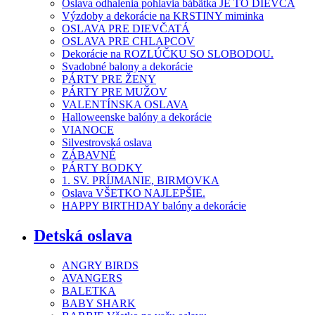
Oslava odhalenia pohlavia bábätka JE TO DIEVČA
Výzdoby a dekorácie na KRSTINY miminka
OSLAVA PRE DIEVČATÁ
OSLAVA PRE CHLAPCOV
Dekorácie na ROZLÚČKU SO SLOBODOU.
Svadobné balony a dekorácie
PÁRTY PRE ŽENY
PÁRTY PRE MUŽOV
VALENTÍNSKA OSLAVA
Halloweenske balóny a dekorácie
VIANOCE
Silvestrovská oslava
ZÁBAVNÉ
PÁRTY BODKY
1. SV. PRÍJMANIE, BIRMOVKA
Oslava VŠETKO NAJLEPŠIE.
HAPPY BIRTHDAY balóny a dekorácie
Detská oslava
ANGRY BIRDS
AVANGERS
BALETKA
BABY SHARK