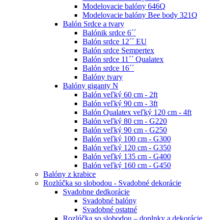
Modelovacie balóny 646Q
Modelovacie balóny Bee body 321Q
Balón Srdce a tvary
Balónik srdce 6´´
Balón srdce 12´´ EU
Balón srdce Sempertex
Balón srdce 11´´ Qualatex
Balón srdce 16´´
Balóny tvary
Balóny giganty N
Balón veľký 60 cm - 2ft
Balón veľký 90 cm - 3ft
Balón Qualatex veľký 120 cm - 4ft
Balón veľký 80 cm - G220
Balón veľký 90 cm - G250
Balón veľký 100 cm - G300
Balón veľký 120 cm - G350
Balón veľký 135 cm - G400
Balón veľký 160 cm - G450
Balóny z krabice
Rozlúčka so slobodou - Svadobné dekorácie
Svadobne dedkorácie
Svadobné balóny
Svadobné ostatné
Rozlúčka so slobodou – doplnky a dekorácie