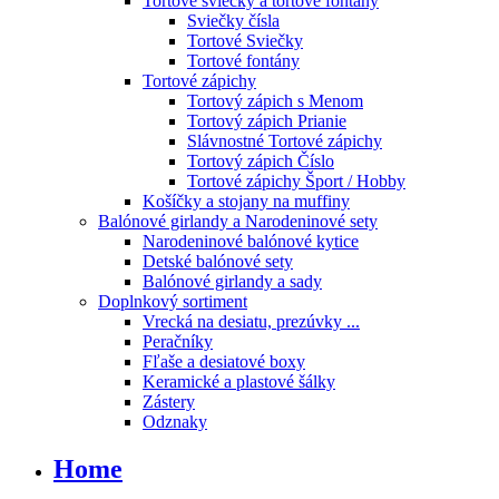
Tortové sviečky a tortové fontány
Sviečky čísla
Tortové Sviečky
Tortové fontány
Tortové zápichy
Tortový zápich s Menom
Tortový zápich Prianie
Slávnostné Tortové zápichy
Tortový zápich Číslo
Tortové zápichy Šport / Hobby
Košíčky a stojany na muffiny
Balónové girlandy a Narodeninové sety
Narodeninové balónové kytice
Detské balónové sety
Balónové girlandy a sady
Doplnkový sortiment
Vrecká na desiatu, prezúvky ...
Peračníky
Fľaše a desiatové boxy
Keramické a plastové šálky
Zástery
Odznaky
Home