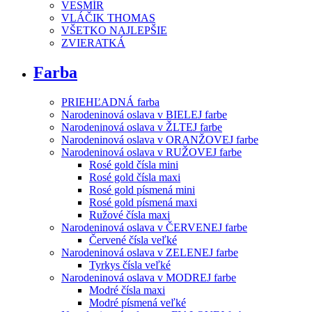
VESMÍR
VLÁČIK THOMAS
VŠETKO NAJLEPŠIE
ZVIERATKÁ
Farba
PRIEHĽADNÁ farba
Narodeninová oslava v BIELEJ farbe
Narodeninová oslava v ŽLTEJ farbe
Narodeninová oslava v ORANŽOVEJ farbe
Narodeninová oslava v RUŽOVEJ farbe
Rosé gold čísla mini
Rosé gold čísla maxi
Rosé gold písmená mini
Rosé gold písmená maxi
Ružové čísla maxi
Narodeninová oslava v ČERVENEJ farbe
Červené čísla veľké
Narodeninová oslava v ZELENEJ farbe
Tyrkys čísla veľké
Narodeninová oslava v MODREJ farbe
Modré čísla maxi
Modré písmená veľké