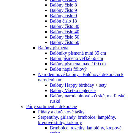
Balóny číslo 8
Balóny číslo 9
Balóny číslo 0
Balón číslo 18
Balóny číslo 30
Balóny číslo 40
Balóny číslo 50
Balóny číslo 60
Balóny písmená
Balóniky písmená mini 35 cm
Balón písmeno veľké 66 cm
Balóny písmená maxi 100 cm
Balón nápis fóliový
Narodeninové balóny - Balónová dekorácia k
narodeninam
Balóny Happy birthday + sety
Balóny Všetko najlepšie
Balóny narodeninové - české, maďarské,
ruské
Párty sortiment a dekorácie
Piňaty a darčekové tašky
Serpentíny, girlandy, brmbolce, lampióny,
krepové stuhy, kokardy
Brmbolce, rozetky, lampióny, krepové