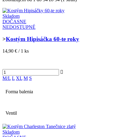
Skladom
DOČASNE
NEDOSTUPNÉ
>
Kostým Hipisáčka 60-te roky
14,90 € / 1 ks
M/L
L
XL
M
S
Forma balenia
Ventil
Skladom