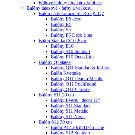
Fóliové balóny Qualatex bubbles
Balóny latexové - farby a veľkosti
Balón na dekoracie S5-R5-Q5-Q7
Balóny E5 deco
Balóny R5
Balóny S5
Balóny P5 Deco Line
Balón Standart S10 26cm
Balóny E10
Balóny S10 Standart
Balóny P10 Deco Line
Balóny Qualatex
Balóny Q11 Standart & fashion
Balón Kvetinka
Balóny Q11 Pearl a Metalic
Balóny Q11 Priehľadné
Balóny Q11 Chrome
Balóny S11 28 cm
Balóny Everts - decor 11"
Balóny S11 Standart
Balóny S11 Metalic
Balóny S11 Neon
Balón S12 30 cm
Balón P12 30cm Deco Line
Balóny S12 Standart