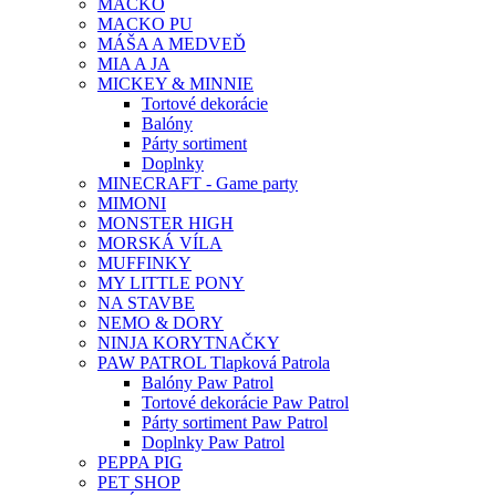
MACKO
MACKO PU
MÁŠA A MEDVEĎ
MIA A JA
MICKEY & MINNIE
Tortové dekorácie
Balóny
Párty sortiment
Doplnky
MINECRAFT - Game party
MIMONI
MONSTER HIGH
MORSKÁ VÍLA
MUFFINKY
MY LITTLE PONY
NA STAVBE
NEMO & DORY
NINJA KORYTNAČKY
PAW PATROL Tlapková Patrola
Balóny Paw Patrol
Tortové dekorácie Paw Patrol
Párty sortiment Paw Patrol
Doplnky Paw Patrol
PEPPA PIG
PET SHOP