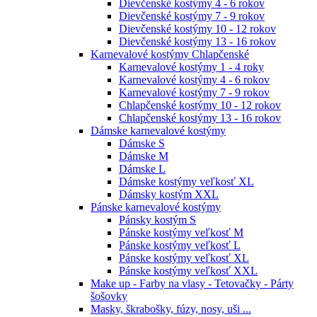
Dievčenské kostýmy 4 - 6 rokov
Dievčenské kostýmy 7 - 9 rokov
Dievčenské kostýmy 10 - 12 rokov
Dievčenské kostýmy 13 - 16 rokov
Karnevalové kostýmy Chlapčenské
Karnevalové kostýmy 1 - 4 roky
Karnevalové kostýmy 4 - 6 rokov
Karnevalové kostýmy 7 - 9 rokov
Chlapčenské kostýmy 10 - 12 rokov
Chlapčenské kostýmy 13 - 16 rokov
Dámske karnevalové kostýmy
Dámske S
Dámske M
Dámske L
Dámske kostýmy veľkosť XL
Dámsky kostým XXL
Pánske karnevalové kostýmy
Pánsky kostým S
Pánske kostýmy veľkosť M
Pánske kostýmy veľkosť L
Pánske kostýmy veľkosť XL
Pánske kostýmy veľkosť XXL
Make up - Farby na vlasy - Tetovačky - Párty
šošovky
Masky, škrabošky, fúzy, nosy, uši ...