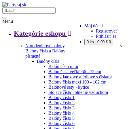
Menu
Môj účet
Registrovať
Kategórie eshopu
Prihlásiť sa
0 ks - 0,00 €
0
Narodeninové balóny,
Balóny čísla a Balóny
písmená
Balóny čísla
Balón číslo mini
Balón čísla veľké 66 - 72 cm
Balóny latexové a fóliové s číslami
Balóny čísla maxi 100 - 102 cm
Balónové sety - kytice
Stojace čísla - plnenie vzduchom
Balóny číslo 1
Balóny číslo 2
Balóny číslo 3
Balóny číslo 4
Balóny číslo 5
Balóny číslo 6
Balóny číslo 7