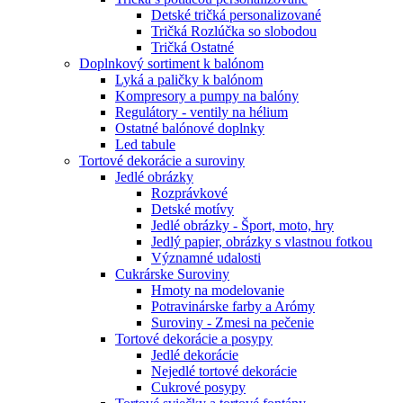
Detské tričká personalizované
Tričká Rozlúčka so slobodou
Tričká Ostatné
Doplnkový sortiment k balónom
Lyká a paličky k balónom
Kompresory a pumpy na balóny
Regulátory - ventily na hélium
Ostatné balónové doplnky
Led tabule
Tortové dekorácie a suroviny
Jedlé obrázky
Rozprávkové
Detské motívy
Jedlé obrázky - Šport, moto, hry
Jedlý papier, obrázky s vlastnou fotkou
Významné udalosti
Cukrárske Suroviny
Hmoty na modelovanie
Potravinárske farby a Arómy
Suroviny - Zmesi na pečenie
Tortové dekorácie a posypy
Jedlé dekorácie
Nejedlé tortové dekorácie
Cukrové posypy