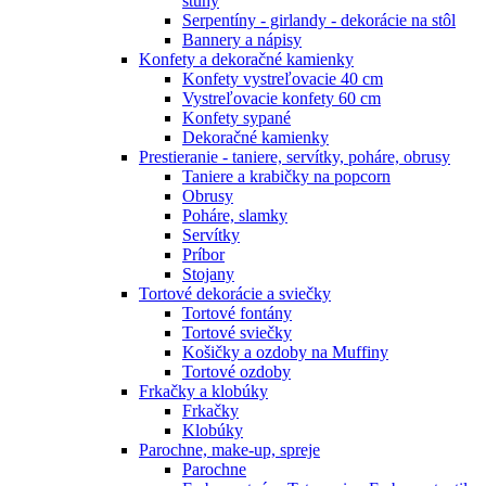
stuhy
Serpentíny - girlandy - dekorácie na stôl
Bannery a nápisy
Konfety a dekoračné kamienky
Konfety vystreľovacie 40 cm
Vystreľovacie konfety 60 cm
Konfety sypané
Dekoračné kamienky
Prestieranie - taniere, servítky, poháre, obrusy
Taniere a krabičky na popcorn
Obrusy
Poháre, slamky
Servítky
Príbor
Stojany
Tortové dekorácie a sviečky
Tortové fontány
Tortové sviečky
Košičky a ozdoby na Muffiny
Tortové ozdoby
Frkačky a klobúky
Frkačky
Klobúky
Parochne, make-up, spreje
Parochne