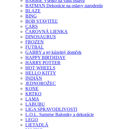
BARBIE Všetko na vašu oslavu
BATMAN Dekorácie na oslavy narodenín
BLAZE
BING
BOB STAVITEĽ
CARS
ČAROVNÁ LIENKA
DINOSAURUS
FROZEN
FUTBAL
GABBY a jej kúzelný domček
HAPPY BIRTHDAY
HARRY POTTER
HOT WHEELS
HELLO KITTY
INDIÁN
JEDNOROŽEC
KONE
KRTKO
LAMA
LABUBU
LIGA SPRAVODLIVOSTI
L.O.L. Surprise Baloniky a dekorácie
LEGO
LIETADLÁ