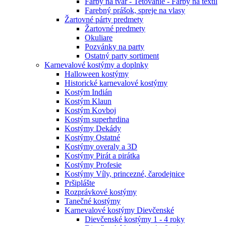
Farby na tvár - Tetovanie - Farby na textil
Farebný prášok, spreje na vlasy
Žartovné párty predmety
Žartovné predmety
Okuliare
Pozvánky na party
Ostatný party sortiment
Karnevalové kostýmy a doplnky
Halloween kostýmy
Historické karnevalové kostýmy
Kostým Indián
Kostým Klaun
Kostým Kovboj
Kostým superhrdina
Kostýmy Dekády
Kostýmy Ostatné
Kostýmy overaly a 3D
Kostýmy Pirát a pirátka
Kostýmy Profesie
Kostýmy Víly, princezné, čarodejnice
Pršiplášte
Rozprávkové kostýmy
Tanečné kostýmy
Karnevalové kostýmy Dievčenské
Dievčenské kostýmy 1 - 4 roky