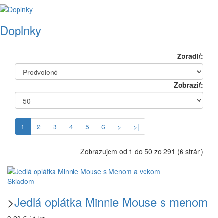
Doplnky
Zoradiť:
Zobraziť:
1
2
3
4
5
6
>
>|
Zobrazujem od 1 do 50 zo 291 (6 strán)
Skladom
>
Jedlá oplátka Minnie Mouse s menom