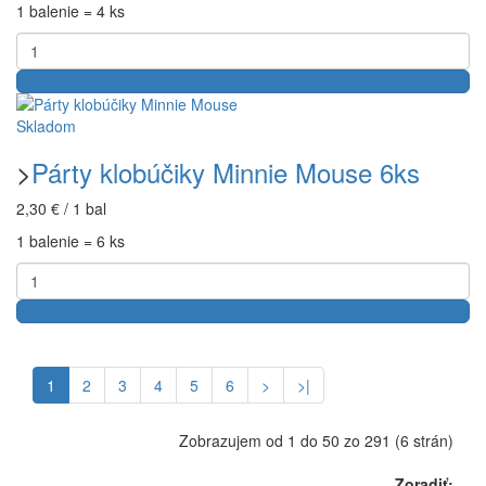
1 balenie = 4 ks
Skladom
>
Párty klobúčiky Minnie Mouse 6ks
2,30 € / 1 bal
1 balenie = 6 ks
1
2
3
4
5
6
>
>|
Zobrazujem od 1 do 50 zo 291 (6 strán)
Zoradiť: