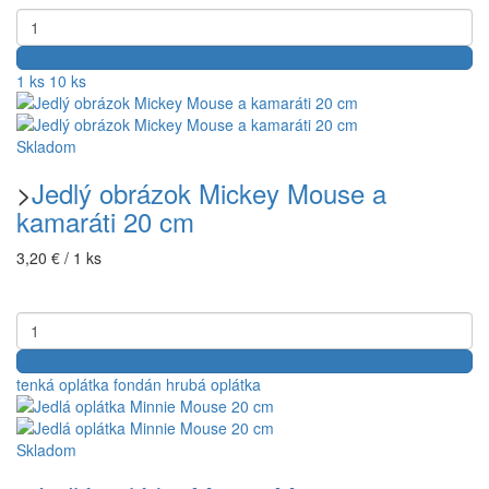
1 ks
10 ks
Skladom
>
Jedlý obrázok Mickey Mouse a
kamaráti 20 cm
3,20 € / 1 ks
tenká oplátka
fondán
hrubá oplátka
Skladom