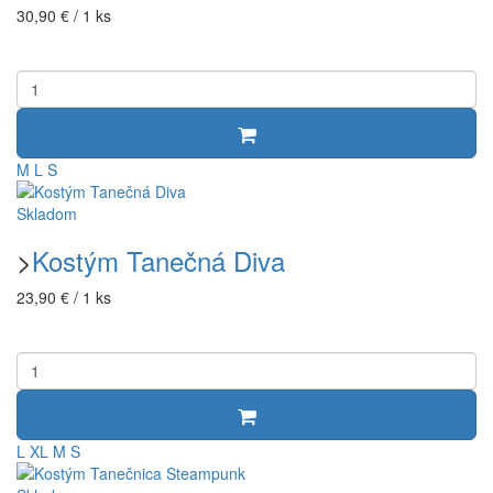
30,90 € / 1 ks
M
L
S
Skladom
>
Kostým Tanečná Diva
23,90 € / 1 ks
L
XL
M
S