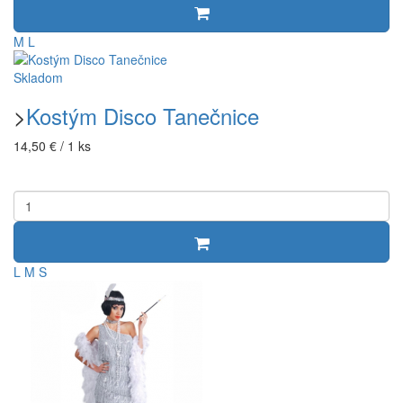
M
L
Skladom
>
Kostým Disco Tanečnice
14,50 € / 1 ks
L
M
S